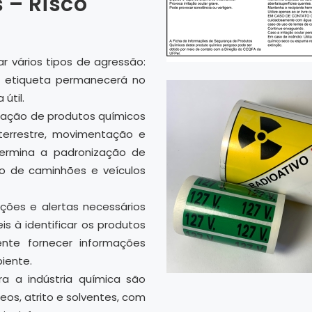
 – Risco
r vários tipos de agressão:
 a etiqueta permanecerá no
útil.
icação de produtos químicos
terrestre, movimentação e
ermina a padronização de
ão de caminhões e veículos
ações e alertas necessários
is à identificar os produtos
nte fornecer informações
iente.
a a indústria química são
leos, atrito e solventes, com