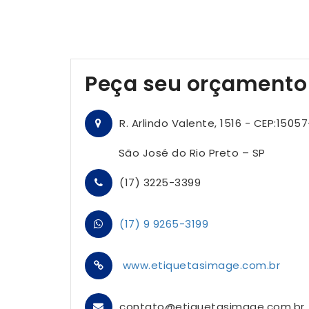
Peça seu orçamento
R. Arlindo Valente, 1516 - CEP:1505
São José do Rio Preto – SP
(17) 3225-3399
(17) 9 9265-3199
www.etiquetasimage.com.br
contato@etiquetasimage.com.br