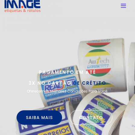
PAGAMENTO EM ATÉ
3X NO CARTÃO
DE CRÉTITO
Oferecemos Melhores Condições Para Voçê.
SAIBA MAIS
CONTATO